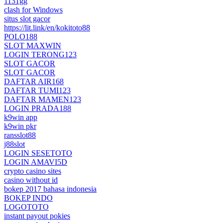
1131gg
clash for Windows
situs slot gacor
https://lit.link/en/kokitoto88
POLO188
SLOT MAXWIN
LOGIN TERONG123
SLOT GACOR
SLOT GACOR
DAFTAR AIR168
DAFTAR TUMI123
DAFTAR MAMEN123
LOGIN PRADA188
k9win app
k9win pkr
ransslot88
j88slot
LOGIN SESETOTO
LOGIN AMAVI5D
crypto casino sites
casino without id
bokep 2017 bahasa indonesia
BOKEP INDO
LOGOTOTO
instant payout pokies