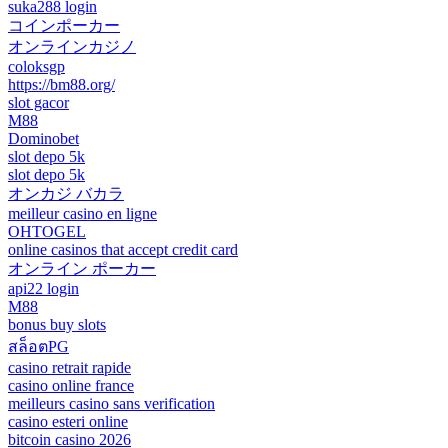
suka288 login
コインポーカー
オンラインカジノ
coloksgp
https://bm88.org/
slot gacor
M88
Dominobet
slot depo 5k
slot depo 5k
オンカジ バカラ
meilleur casino en ligne
OHTOGEL
online casinos that accept credit card
オンライン ポーカー
api22 login
M88
bonus buy slots
สล็อตPG
casino retrait rapide
casino online france
meilleurs casino sans verification
casino esteri online
bitcoin casino 2026