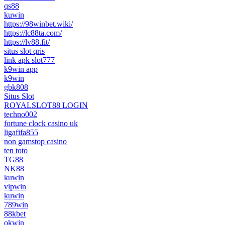
qs88
kuwin
https://98winbet.wiki/
https://lc88ta.com/
https://lv88.fit/
situs slot qris
link apk slot777
k9win app
k9win
gbk808
Situs Slot
ROYALSLOT88 LOGIN
techno002
fortune clock casino uk
ligafifa855
non gamstop casino
ten toto
TG88
NK88
kuwin
vipwin
kuwin
789win
88kbet
okwin