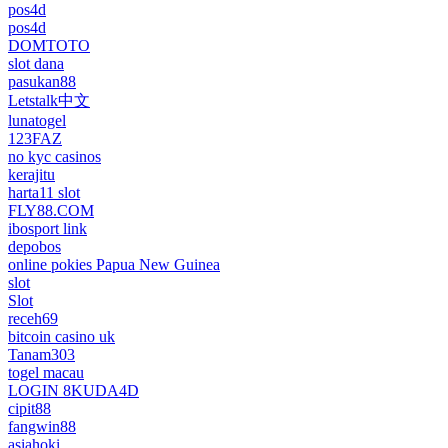
pos4d
pos4d
DOMTOTO
slot dana
pasukan88
Letstalk中文
lunatogel
123FAZ
no kyc casinos
kerajitu
harta11 slot
FLY88.COM
ibosport link
depobos
online pokies Papua New Guinea
slot
Slot
receh69
bitcoin casino uk
Tanam303
togel macau
LOGIN 8KUDA4D
cipit88
fangwin88
asiahoki