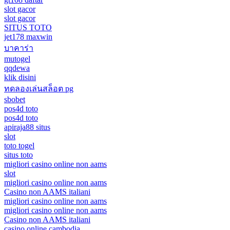
slot gacor
slot gacor
SITUS TOTO
jet178 maxwin
บาคาร่า
mutogel
qqdewa
klik disini
ทดลองเล่นสล็อต pg
sbobet
pos4d toto
pos4d toto
apiraja88 situs
slot
toto togel
situs toto
migliori casino online non aams
slot
migliori casino online non aams
Casino non AAMS italiani
migliori casino online non aams
migliori casino online non aams
Casino non AAMS italiani
casino online cambodia