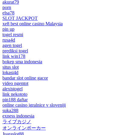
akurat79
porn
elsa78
SLOT JACKPOT
xe8 best online casino Malaysia
pin up
togel resmi
rusa4d
agen togel
prediksi togel
link win178
bokep sma indonesia
situs slot
lokasi4d
bandar slot online gacor
video ngentot
alexistogel
link nekototo
pin188 daftar
online casino igralnice v sloveniji
suka288
exness indonesia
ライブカジノ
オンラインポーカー
Juaraslot88