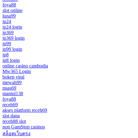
foya88
slot online
luna99
jp24
jp24 login
jp369
jp369 login
jp99
jp99 login
jp8
jp8 login
online casino cambodia
Mw365 Login
bokep viral
mewah99
puas69
mantul138
foya88
receh69
akses platform receh69
slot dana
receh88 slot
non GamStop casinos
สล็อตเว็บตรง