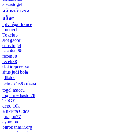
alexistogel
สล็อตเว็บตรง
สล็อต
iptv légal france
mutogel
Togelup
slot gacor
situs togel
pasukan88
receh88
receh88
slot terpercaya
situs judi bola
j88slot
betmax168 สล็อต
togel macau
login mediaslot78
TOGEL
depo 10k
KlikFifa Odds
juragan77
ayamtoto
biirokanhilir.org