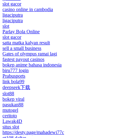
slot gacor
casino online in cambodia
ligaciputra
ligaciputra
slot
Parlay Bola Online
slot gacor
satta matka kalyan result
sell a small business
Gates of olympus ramai lagi
fastest payout casinos
bokep anime bahasa indonesia
biru777 login
Prabusports
link bola99
deepseek下载
slot88
bokep viral
pasukan88
mutogel
ceritoto
Lawak4D
situs slot
https://desty.page/mahadewi77c
gt108 daftar