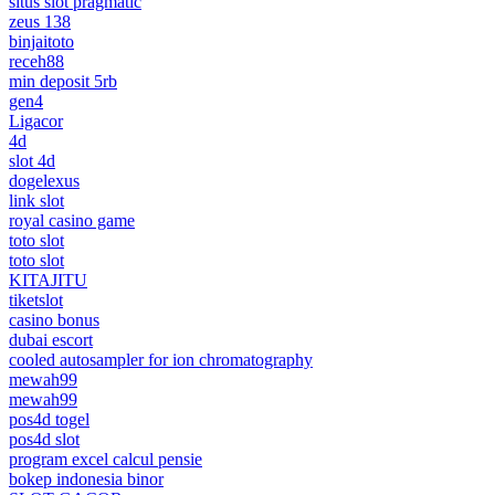
situs slot pragmatic
zeus 138
binjaitoto
receh88
min deposit 5rb
gen4
Ligacor
4d
slot 4d
dogelexus
link slot
royal casino game
toto slot
toto slot
KITAJITU
tiketslot
casino bonus
dubai escort
cooled autosampler for ion chromatography
mewah99
mewah99
pos4d togel
pos4d slot
program excel calcul pensie
bokep indonesia binor