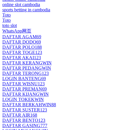
online slot cambodia
sports betting in cambodia
Toto
Toto
toto slot
WhatsApp网页
DAFTAR AGAM69
DAFTAR DODO69
DAFTAR POLO188
DAFTAR TOGE123
DAFTAR AKAI123
DAFTAR KERANGWIN
DAFTAR PEDANGWIN
DAFTAR TERONG123
LOGIN BANTENG69
DAFTAR WISNU123
DAFTAR PREMAN69
DAFTAR KIJANGWIN
LOGIN TOKEKWIN
DAFTAR BERKAHWIN88
DAFTAR SUSTER123
DAFTAR AIR168
DAFTAR BENTO123
DAFTAR GASING777