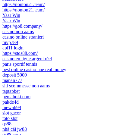
https://nonton21.team/
https://nonton21.team/
Yaar Win
Yaar Win
https://go8.company/
casino non aams
casino online stranieri
mvp789
api11 login
https://stqs88.com/
casino en ligne argent réel
paris sportif tennis
best online casino uae real money
deposit 5000
mapan777
siti scommesse non aams
taptapbet
pentahoki.com
pakde4d
mewah99
slot gacor
toto slot
qs88
nhà cái jw88
qs88.com