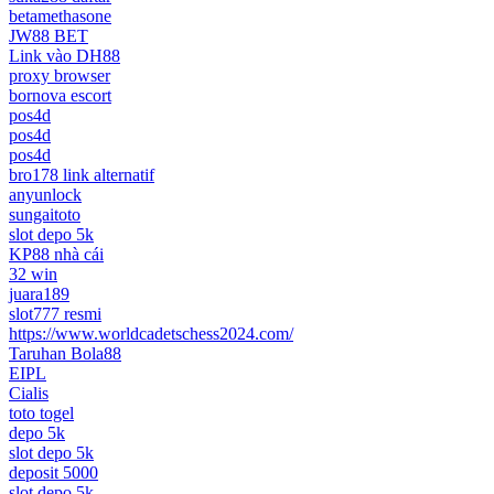
betamethasone
JW88 BET
Link vào DH88
proxy browser
bornova escort
pos4d
pos4d
pos4d
bro178 link alternatif
anyunlock
sungaitoto
slot depo 5k
KP88 nhà cái
32 win
juara189
slot777 resmi
https://www.worldcadetschess2024.com/
Taruhan Bola88
EIPL
Cialis
toto togel
depo 5k
slot depo 5k
deposit 5000
slot depo 5k