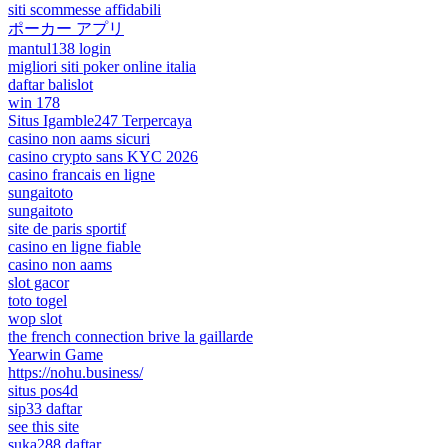
siti scommesse affidabili
ポーカー アプリ
mantul138 login
migliori siti poker online italia
daftar balislot
win 178
Situs Igamble247 Terpercaya
casino non aams sicuri
casino crypto sans KYC 2026
casino francais en ligne
sungaitoto
sungaitoto
site de paris sportif
casino en ligne fiable
casino non aams
slot gacor
toto togel
wop slot
the french connection brive la gaillarde
Yearwin Game
https://nohu.business/
situs pos4d
sip33 daftar
see this site
suka288 daftar