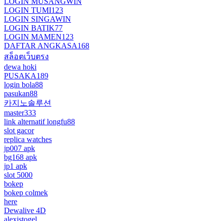
LOGIN MUSANGWIN
LOGIN TUMI123
LOGIN SINGAWIN
LOGIN BATIK77
LOGIN MAMEN123
DAFTAR ANGKASA168
สล็อตเว็บตรง
dewa hoki
PUSAKA189
login bola88
pasukan88
카지노솔루션
master333
link alternatif longfu88
slot gacor
replica watches
jp007 apk
bg168 apk
jp1 apk
slot 5000
bokep
bokep colmek
here
Dewalive 4D
alexistogel