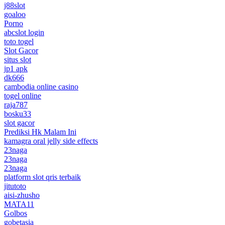
j88slot
goaloo
Porno
abcslot login
toto togel
Slot Gacor
situs slot
jp1 apk
dk666
cambodia online casino
togel online
raja787
bosku33
slot gacor
Prediksi Hk Malam Ini
kamagra oral jelly side effects
23naga
23naga
23naga
platform slot qris terbaik
jitutoto
aisi-zhusho
MATA11
Golbos
gobetasia