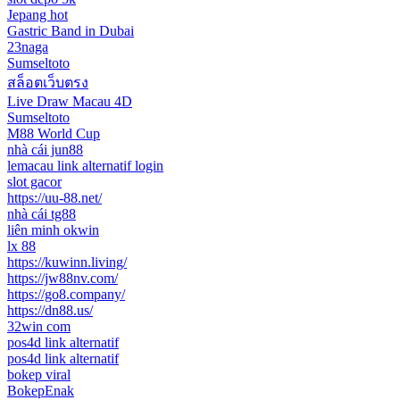
Jepang hot
Gastric Band in Dubai
23naga
Sumseltoto
สล็อตเว็บตรง
Live Draw Macau 4D
Sumseltoto
M88 World Cup
nhà cái jun88
lemacau link alternatif login
slot gacor
https://uu-88.net/
nhà cái tg88
liên minh okwin
lx 88
https://kuwinn.living/
https://jw88nv.com/
https://go8.company/
https://dn88.us/
32win com
pos4d link alternatif
pos4d link alternatif
bokep viral
BokepEnak