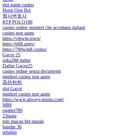
slot game casino
Heng Ong Bet
형사변호사
RTP POLO188
casino online stranieri che accettano italiani
casino non aams
https://vipwin.town/
https://tr88.army/
https://789win8.casino/
Gacor 25
suka288 daftar
Daftar Gacor25
casino online senza documenti
migliori casino non aams
高仿包包
slot Gacor
migliori casino non aams
https://www.always-tennis.com/
M88
rajabet789
23naga
toto macau bet murah
bandar 36
rebahin