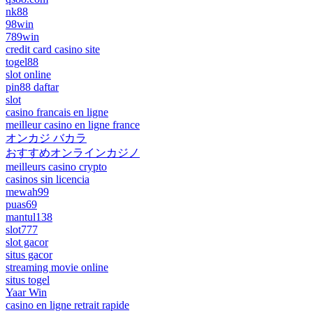
nk88
98win
789win
credit card casino site
togel88
slot online
pin88 daftar
slot
casino francais en ligne
meilleur casino en ligne france
オンカジ バカラ
おすすめオンラインカジノ
meilleurs casino crypto
casinos sin licencia
mewah99
puas69
mantul138
slot777
slot gacor
situs gacor
streaming movie online
situs togel
Yaar Win
casino en ligne retrait rapide