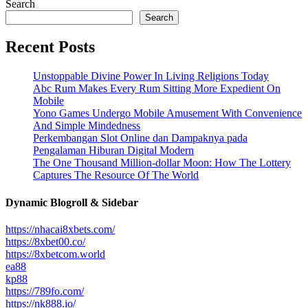
Search
Search
Recent Posts
Unstoppable Divine Power In Living Religions Today
Abc Rum Makes Every Rum Sitting More Expedient On
Mobile
Yono Games Undergo Mobile Amusement With Convenience
And Simple Mindedness
Perkembangan Slot Online dan Dampaknya pada
Pengalaman Hiburan Digital Modern
The One Thousand Million-dollar Moon: How The Lottery
Captures The Resource Of The World
Dynamic Blogroll & Sidebar
https://nhacai8xbets.com/
https://8xbet00.co/
https://8xbetcom.world
ea88
kp88
https://789fo.com/
https://nk888.io/