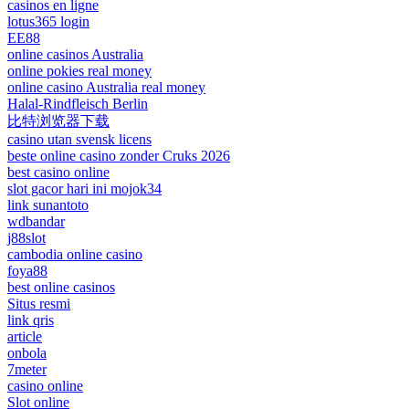
casinos en ligne
lotus365 login
EE88
online casinos Australia
online pokies real money
online casino Australia real money
Halal-Rindfleisch Berlin
比特浏览器下载
casino utan svensk licens
beste online casino zonder Cruks 2026
best casino online
slot gacor hari ini mojok34
link sunantoto
wdbandar
j88slot
cambodia online casino
foya88
best online casinos
Situs resmi
link qris
article
onbola
7meter
casino online
Slot online