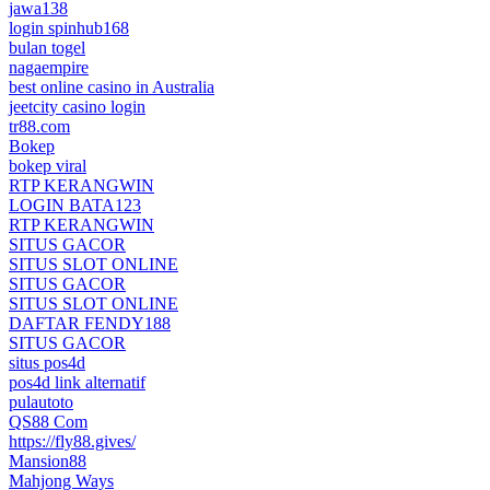
jawa138
login spinhub168
bulan togel
nagaempire
best online casino in Australia
jeetcity casino login
tr88.com
Bokep
bokep viral
RTP KERANGWIN
LOGIN BATA123
RTP KERANGWIN
SITUS GACOR
SITUS SLOT ONLINE
SITUS GACOR
SITUS SLOT ONLINE
DAFTAR FENDY188
SITUS GACOR
situs pos4d
pos4d link alternatif
pulautoto
QS88 Com
https://fly88.gives/
Mansion88
Mahjong Ways