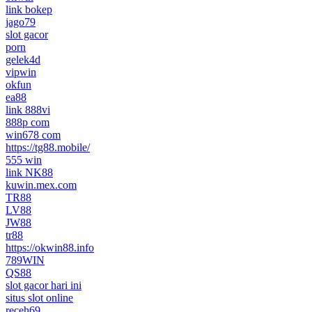
link bokep
jago79
slot gacor
porn
gelek4d
vipwin
okfun
ea88
link 888vi
888p com
win678 com
https://tg88.mobile/
555 win
link NK88
kuwin.mex.com
TR88
LV88
JW88
tr88
https://okwin88.info
789WIN
QS88
slot gacor hari ini
situs slot online
receh69