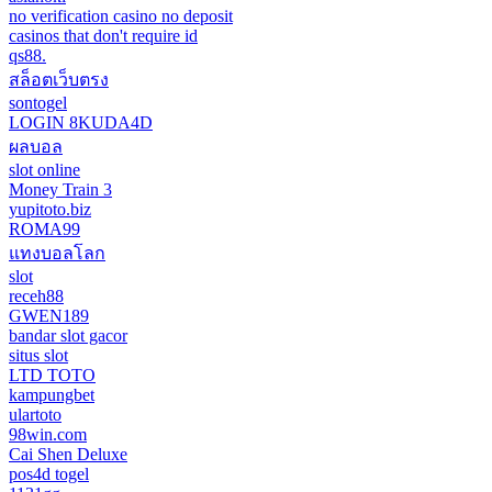
no verification casino no deposit
casinos that don't require id
qs88.
สล็อตเว็บตรง
sontogel
LOGIN 8KUDA4D
ผลบอล
slot online
Money Train 3
yupitoto.biz
ROMA99
แทงบอลโลก
slot
receh88
GWEN189
bandar slot gacor
situs slot
LTD TOTO
kampungbet
ulartoto
98win.com
Cai Shen Deluxe
pos4d togel