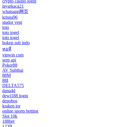
crypto casino login
layarkaca21
whatsapp网页
krisna96
studor vent
toto
toto togel
toto togel
bokep sub indo
หอหี
vipwin com
serp api
Poker88
AV Subthai
88M
88I
DELTA575
dana4d
dewi188 login
depobos
kraken tor
online sports betting
Slot 10k
188bet
123B