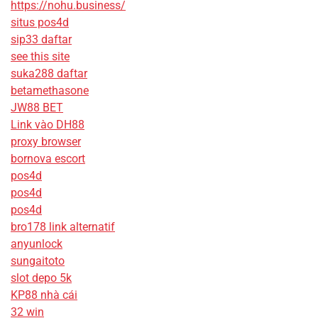
https://nohu.business/
situs pos4d
sip33 daftar
see this site
suka288 daftar
betamethasone
JW88 BET
Link vào DH88
proxy browser
bornova escort
pos4d
pos4d
pos4d
bro178 link alternatif
anyunlock
sungaitoto
slot depo 5k
KP88 nhà cái
32 win