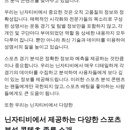
츠 분석 콘텐츠를 찾아주고 있습니다.
우리는 닌자티비에서 중요한 것은 오직 고품질의 정보와 정
확성입니다. 매력적인 시각화와 전문가들의 목소리로 구성
된 성명서는 운동 경기 및 팀별 정보만을 포함하지 않고, 각
개인 및 구단마다 부여되었던 역할 등 상세한 내용까지 모두
다루어 집니다. 뿐만 아니라 최신 기술과 데이터를 이용하여
성명서의 질을 높이고 있습니다.
스포츠 경기 분석은 정확한 정보와 예측을 제공하는 것만큼
이나 중요합니다. 우리는 닌자티비에서 매우 디테일하게 각
경기의 데이터를 수집하고 분석하여 사용자들에게 보다 깊
이 있는 정보를 제공해드립니다. 이러한 스포츠 분석 콘텐츠
는 팬들에게만 국한되지 않고, 스포츠 배팅을 좋아하는 사람
들에게도 큰 도움이 됩니다.
또한 우리는 닌자티비에서 다양한
닌자티비에서 제공하는 다양한 스포츠
분석 콘텐츠 종류 소개