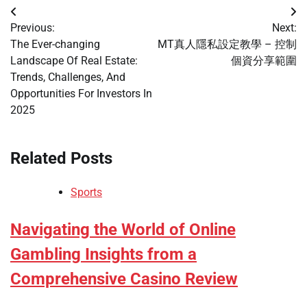
Post
Previous:
Next:
navigation
The Ever-changing
MT真人隱私設定教學 – 控制
Landscape Of Real Estate:
個資分享範圍
Trends, Challenges, And
Opportunities For Investors In
2025
Related Posts
Sports
Navigating the World of Online
Gambling Insights from a
Comprehensive Casino Review