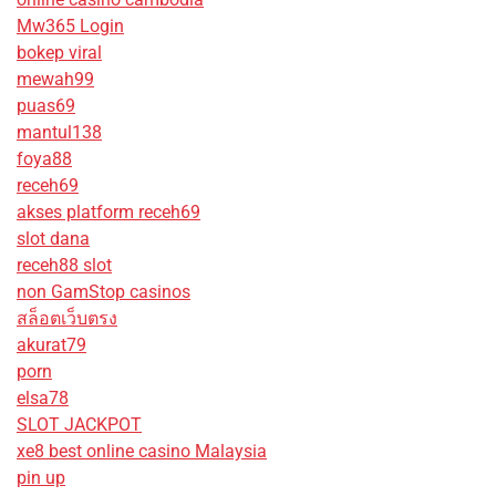
Mw365 Login
bokep viral
mewah99
puas69
mantul138
foya88
receh69
akses platform receh69
slot dana
receh88 slot
non GamStop casinos
สล็อตเว็บตรง
akurat79
porn
elsa78
SLOT JACKPOT
xe8 best online casino Malaysia
pin up