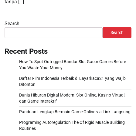
tanpa […]
Search
Search
Recent Posts
How To Spot Outrigged Bandar Slot Gacor Games Before
You Waste Your Money
Daftar Film Indonesia Terbaik di Layarkaca21 yang Wajib
Ditonton
Dunia Hiburan Digital Modern: Slot Online, Kasino Virtual,
dan Game Interaktif
Panduan Lengkap Bermain Game Online via Link Langsung
Programing Autoregulation The Of Rigid Muscle Building
Routines