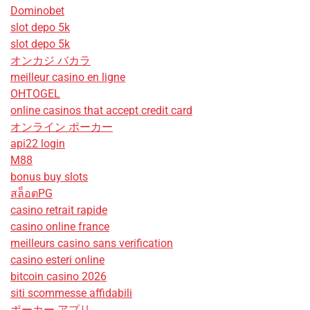
Dominobet
slot depo 5k
slot depo 5k
オンカジ バカラ
meilleur casino en ligne
OHTOGEL
online casinos that accept credit card
オンライン ポーカー
api22 login
M88
bonus buy slots
สล็อตPG
casino retrait rapide
casino online france
meilleurs casino sans verification
casino esteri online
bitcoin casino 2026
siti scommesse affidabili
ポーカー アプリ