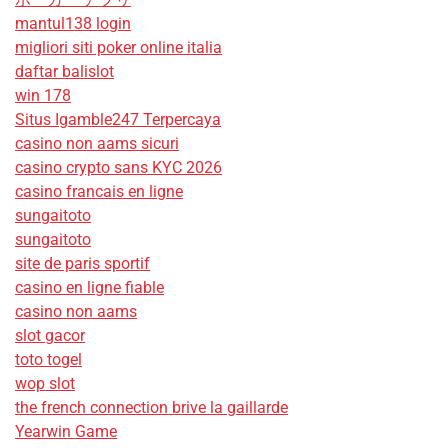
mantul138 login
migliori siti poker online italia
daftar balislot
win 178
Situs Igamble247 Terpercaya
casino non aams sicuri
casino crypto sans KYC 2026
casino francais en ligne
sungaitoto
sungaitoto
site de paris sportif
casino en ligne fiable
casino non aams
slot gacor
toto togel
wop slot
the french connection brive la gaillarde
Yearwin Game