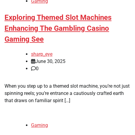
Gaming
Exploring Themed Slot Machines
Enhancing The Gambling Casino
Gaming See
sharp_eye
June 30, 2025
0
When you step up to a themed slot machine, you’re not just
spinning reels; you’re entrance a cautiously crafted earth
that draws on familiar spirit […]
Gaming