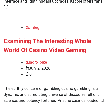
interface and lightning-fast upgrades, Kscore offers fans
[…]
Gaming
Examining The Interesting Whole
World Of Casino Video Gaming
quadro_bike
July 2, 2026
0
The earthly concern of gambling casino gambling is a
dynamic and stimulating universe of discourse full of ,
science, and potency fortunes. Pristine casinos loaded […]