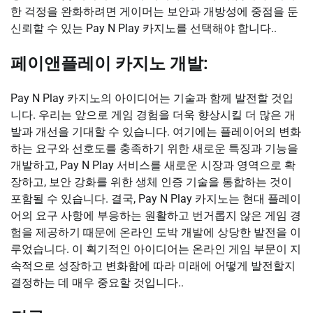
한 걱정을 완화하려면 게이머는 보안과 개방성에 중점을 둔
신뢰할 수 있는 Pay N Play 카지노를 선택해야 합니다..
페이앤플레이 카지노 개발:
Pay N Play 카지노의 아이디어는 기술과 함께 발전할 것입
니다. 우리는 앞으로 게임 경험을 더욱 향상시킬 더 많은 개
발과 개선을 기대할 수 있습니다. 여기에는 플레이어의 변화
하는 요구와 선호도를 충족하기 위한 새로운 특징과 기능을
개발하고, Pay N Play 서비스를 새로운 시장과 영역으로 확
장하고, 보안 강화를 위한 생체 인증 기술을 통합하는 것이
포함될 수 있습니다. 결국, Pay N Play 카지노는 현대 플레이
어의 요구 사항에 부응하는 원활하고 번거롭지 않은 게임 경
험을 제공하기 때문에 온라인 도박 개발에 상당한 발전을 이
루었습니다. 이 획기적인 아이디어는 온라인 게임 부문이 지
속적으로 성장하고 변화함에 따라 미래에 어떻게 발전할지
결정하는 데 매우 중요할 것입니다..