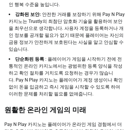
인 행복 수준을 높입니다.
강화된 보안:
안전한 거래를 보장하기 위해 Pay N Play
카지노는 Trustly의 최첨단 암호화 기술을 활용하여 보안
을 최우선으로 생각합니다. 사용자 계정을 등록하거나 개
인 정보를 공개할 필요가 없기 때문에 플레이어는 자신의
금융 정보가 안전하게 보호된다는 사실을 알고 안심할 수
있습니다.
단순화된 등록
: 플레이어가 게임을 시작하기 전에 전
통적인 온라인 카지노에서는 광범위한 등록 양식을 작성
하고 확인 절차를 거치도록 요청하는 경우가 많습니
다. Pay N Play 카지노는 플레이어가 계정 생성이나 확인
없이 돈을 입금하고 즉시 게임을 시작할 수 있도록 하여
이러한 문제를 처리할 필요를 없애줍니다.
원활한 온라인 게임의 미래
Pay N Play 카지노는 플레이어가 온라인 게임 경험에서 더