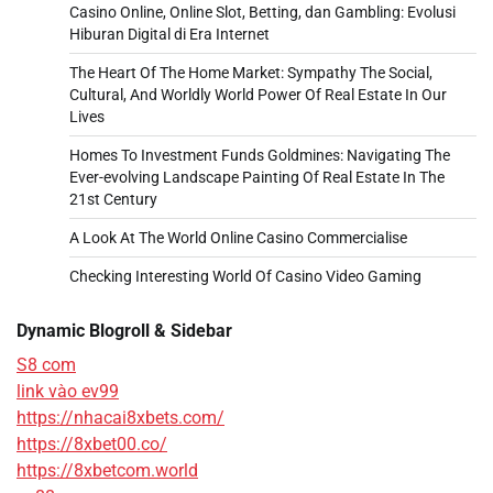
Casino Online, Online Slot, Betting, dan Gambling: Evolusi
Hiburan Digital di Era Internet
The Heart Of The Home Market: Sympathy The Social,
Cultural, And Worldly World Power Of Real Estate In Our
Lives
Homes To Investment Funds Goldmines: Navigating The
Ever-evolving Landscape Painting Of Real Estate In The
21st Century
A Look At The World Online Casino Commercialise
Checking Interesting World Of Casino Video Gaming
Dynamic Blogroll & Sidebar
S8 com
link vào ev99
https://nhacai8xbets.com/
https://8xbet00.co/
https://8xbetcom.world