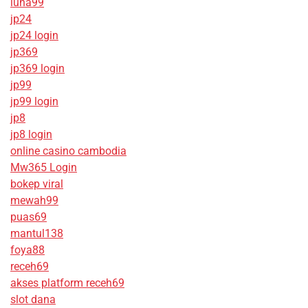
luna99
jp24
jp24 login
jp369
jp369 login
jp99
jp99 login
jp8
jp8 login
online casino cambodia
Mw365 Login
bokep viral
mewah99
puas69
mantul138
foya88
receh69
akses platform receh69
slot dana