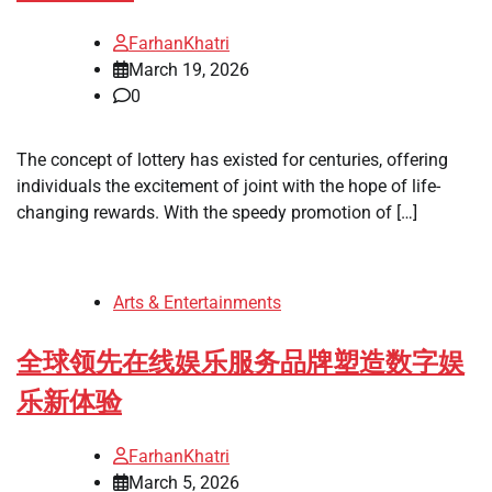
FarhanKhatri
March 19, 2026
0
The concept of lottery has existed for centuries, offering
individuals the excitement of joint with the hope of life-
changing rewards. With the speedy promotion of […]
Arts & Entertainments
全球领先在线娱乐服务品牌塑造数字娱
乐新体验
FarhanKhatri
March 5, 2026