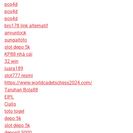
pos4d
pos4d
pos4d
bro178 link alternatif
anyunlock
sungaitoto
slot depo 5k
KP88 nhà cái
32 win
juara189
slot777 resmi
https://www.worldcadetschess2024.com/
Taruhan Bola88
EIPL
Cialis
toto togel
depo 5k
slot depo 5k
deposit 5000