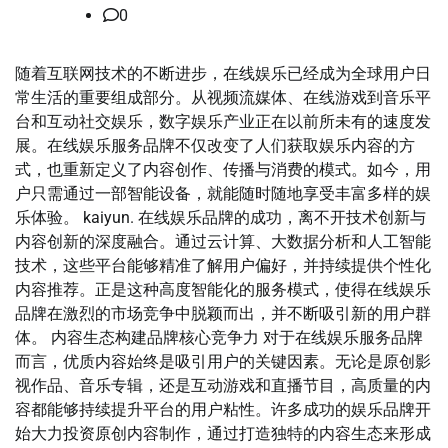
0
随着互联网技术的不断进步，在线娱乐已经成为全球用户日
常生活的重要组成部分。从视频流媒体、在线游戏到音乐平
台和互动社交娱乐，数字娱乐产业正在以前所未有的速度发
展。在线娱乐服务品牌不仅改变了人们获取娱乐内容的方
式，也重新定义了内容创作、传播与消费的模式。如今，用
户只需通过一部智能设备，就能随时随地享受丰富多样的娱
乐体验。 kaiyun. 在线娱乐品牌的成功，离不开技术创新与
内容创新的深度融合。通过云计算、大数据分析和人工智能
技术，这些平台能够精准了解用户偏好，并持续提供个性化
内容推荐。正是这种高度智能化的服务模式，使得在线娱乐
品牌在激烈的市场竞争中脱颖而出，并不断吸引新的用户群
体。 内容生态构建品牌核心竞争力 对于在线娱乐服务品牌
而言，优质内容始终是吸引用户的关键因素。无论是原创影
视作品、音乐专辑，还是互动游戏和直播节目，高质量的内
容都能够持续提升平台的用户粘性。许多成功的娱乐品牌开
始大力投资原创内容制作，通过打造独特的内容生态来形成