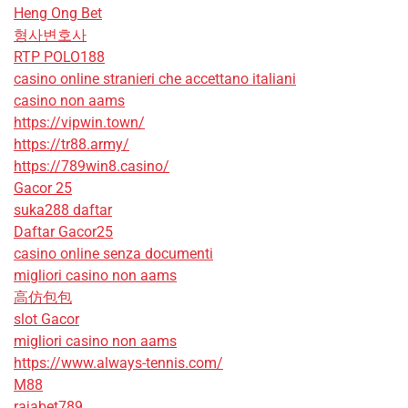
Heng Ong Bet
형사변호사
RTP POLO188
casino online stranieri che accettano italiani
casino non aams
https://vipwin.town/
https://tr88.army/
https://789win8.casino/
Gacor 25
suka288 daftar
Daftar Gacor25
casino online senza documenti
migliori casino non aams
高仿包包
slot Gacor
migliori casino non aams
https://www.always-tennis.com/
M88
rajabet789