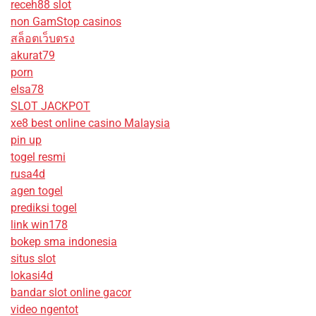
receh88 slot
non GamStop casinos
สล็อตเว็บตรง
akurat79
porn
elsa78
SLOT JACKPOT
xe8 best online casino Malaysia
pin up
togel resmi
rusa4d
agen togel
prediksi togel
link win178
bokep sma indonesia
situs slot
lokasi4d
bandar slot online gacor
video ngentot