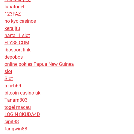
lunatogel
123FAZ
no kyc casinos
kerajitu
harta11 slot
FLY88.COM
ibosport link
depobos
online pokies Papua New Guinea
slot
Slot
receh69
bitcoin casino uk
Tanam303
togel macau
LOGIN 8KUDA4D
cipit88
fangwin88