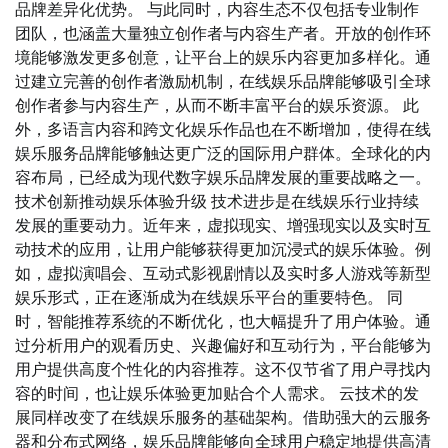
品牌差异化优势。 与此同时，内容生态不仅包括专业制作
团队，也涵盖大量独立创作者与内容生产者。开放的创作环
境能够激发更多创意，让平台上的娱乐内容更加多样化。通
过建立完善的创作者激励机制，在线娱乐品牌能够吸引全球
创作者参与内容生产，从而不断丰富平台的娱乐资源。 此
外，多语言内容和跨文化娱乐作品也在不断增加，使得在线
娱乐服务品牌能够触达更广泛的国际用户群体。全球化的内
容布局，已经成为现代数字娱乐品牌发展的重要战略之一。
技术创新推动娱乐体验升级 技术进步是在线娱乐行业持续
发展的重要动力。近年来，虚拟现实、增强现实以及实时互
动技术的应用，让用户能够获得更加沉浸式的娱乐体验。例
如，虚拟演唱会、互动式影视剧情以及实时多人游戏等新型
娱乐形式，正在逐渐成为在线娱乐平台的重要特色。 同
时，智能推荐系统的不断优化，也大幅提升了用户体验。通
过分析用户的观看历史、兴趣偏好和互动行为，平台能够为
用户提供高度个性化的内容推荐。这不仅节省了用户寻找内
容的时间，也让娱乐体验更加贴合个人需求。 云技术的发
展同样改变了在线娱乐服务的基础架构。借助强大的云服务
器和分布式网络，娱乐品牌能够向全球用户稳定地提供高清