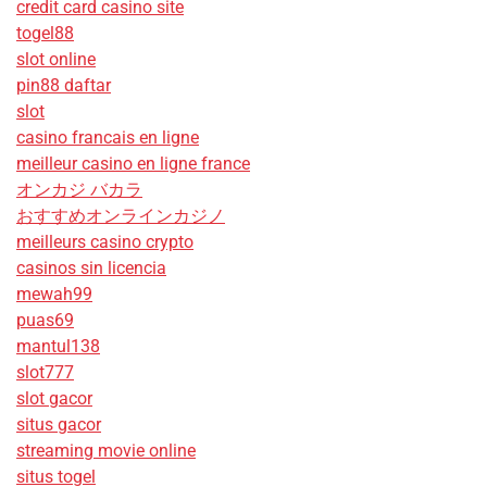
credit card casino site
togel88
slot online
pin88 daftar
slot
casino francais en ligne
meilleur casino en ligne france
オンカジ バカラ
おすすめオンラインカジノ
meilleurs casino crypto
casinos sin licencia
mewah99
puas69
mantul138
slot777
slot gacor
situs gacor
streaming movie online
situs togel