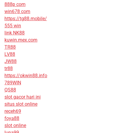
888p com
win678 com
https://tg88.mobile/
555 win
link NK88
kuwin.mex.com
TR88
LV88
JW88
tr88
https://okwin88.info
789WIN
QS88
slot gacor hari ini
situs slot online
receh69
foya88
slot online
luna99