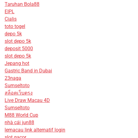
Taruhan Bola88
EIPL
Cialis
toto togel
depo 5k
slot depo 5k
deposit 5000
slot depo 5k
Jepang hot
Gastric Band in Dubai
23naga
Sumseltoto
สล็อตเว็บตรง
Live Draw Macau 4D
Sumseltoto
M88 World Cup
nhà cái jun88
lemacau link alternatif login
slot gacor