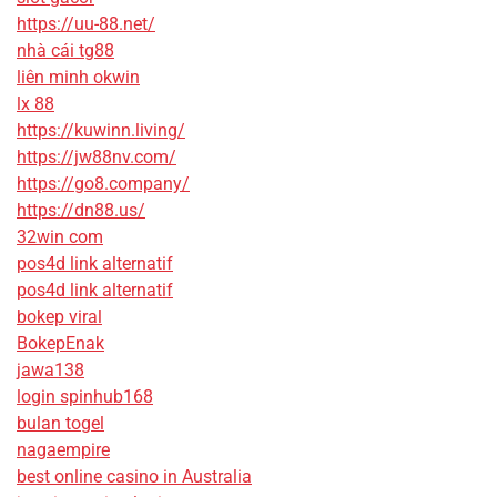
https://uu-88.net/
nhà cái tg88
liên minh okwin
lx 88
https://kuwinn.living/
https://jw88nv.com/
https://go8.company/
https://dn88.us/
32win com
pos4d link alternatif
pos4d link alternatif
bokep viral
BokepEnak
jawa138
login spinhub168
bulan togel
nagaempire
best online casino in Australia