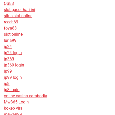
QS88
slot gacor hari ini
situs slot online
receh69
foya88
slot online
luna99
jp24
jp24 login
jp369
jp369 login
jp99
jp99 login
jp8
jp8 login
online casino cambodia
Mw365 Login
bokep viral
mewah99