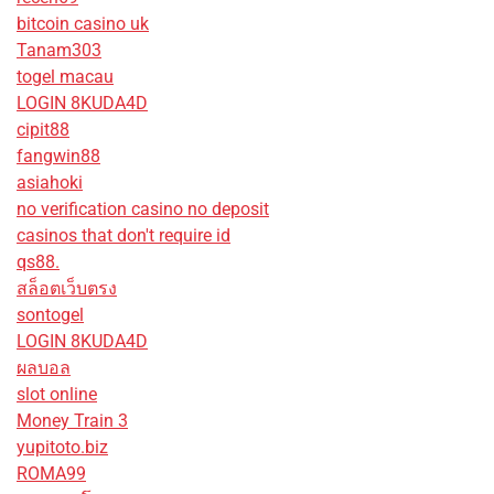
bitcoin casino uk
Tanam303
togel macau
LOGIN 8KUDA4D
cipit88
fangwin88
asiahoki
no verification casino no deposit
casinos that don't require id
qs88.
สล็อตเว็บตรง
sontogel
LOGIN 8KUDA4D
ผลบอล
slot online
Money Train 3
yupitoto.biz
ROMA99