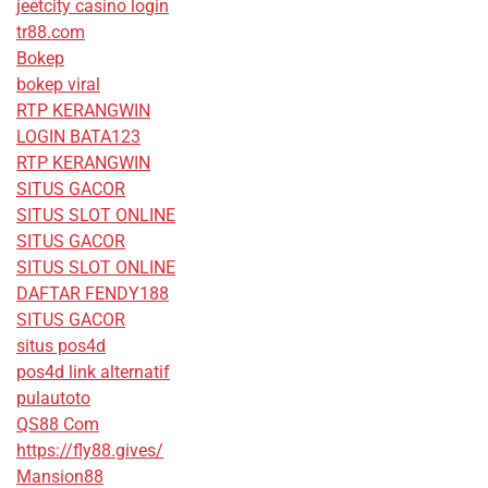
jeetcity casino login
tr88.com
Bokep
bokep viral
RTP KERANGWIN
LOGIN BATA123
RTP KERANGWIN
SITUS GACOR
SITUS SLOT ONLINE
SITUS GACOR
SITUS SLOT ONLINE
DAFTAR FENDY188
SITUS GACOR
situs pos4d
pos4d link alternatif
pulautoto
QS88 Com
https://fly88.gives/
Mansion88