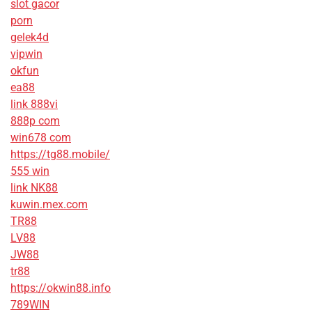
slot gacor
porn
gelek4d
vipwin
okfun
ea88
link 888vi
888p com
win678 com
https://tg88.mobile/
555 win
link NK88
kuwin.mex.com
TR88
LV88
JW88
tr88
https://okwin88.info
789WIN