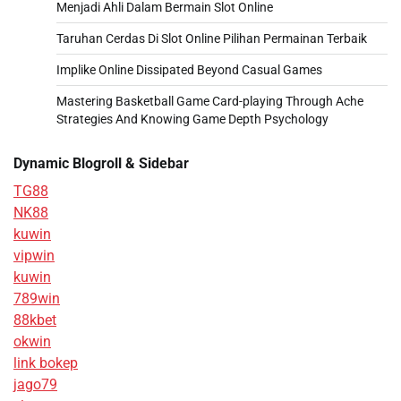
Menjadi Ahli Dalam Bermain Slot Online
Taruhan Cerdas Di Slot Online Pilihan Permainan Terbaik
Implike Online Dissipated Beyond Casual Games
Mastering Basketball Game Card-playing Through Ache
Strategies And Knowing Game Depth Psychology
Dynamic Blogroll & Sidebar
TG88
NK88
kuwin
vipwin
kuwin
789win
88kbet
okwin
link bokep
jago79