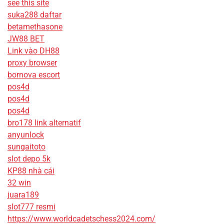
see this site
suka288 daftar
betamethasone
JW88 BET
Link vào DH88
proxy browser
bornova escort
pos4d
pos4d
pos4d
bro178 link alternatif
anyunlock
sungaitoto
slot depo 5k
KP88 nhà cái
32 win
juara189
slot777 resmi
https://www.worldcadetschess2024.com/