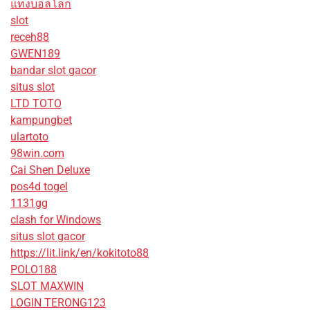
แทงบอลโลก
slot
receh88
GWEN189
bandar slot gacor
situs slot
LTD TOTO
kampungbet
ulartoto
98win.com
Cai Shen Deluxe
pos4d togel
1131gg
clash for Windows
situs slot gacor
https://lit.link/en/kokitoto88
POLO188
SLOT MAXWIN
LOGIN TERONG123