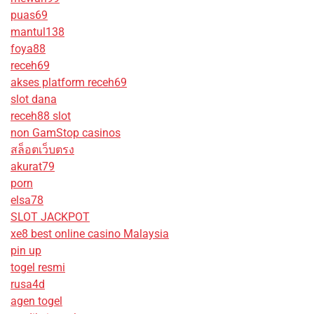
puas69
mantul138
foya88
receh69
akses platform receh69
slot dana
receh88 slot
non GamStop casinos
สล็อตเว็บตรง
akurat79
porn
elsa78
SLOT JACKPOT
xe8 best online casino Malaysia
pin up
togel resmi
rusa4d
agen togel