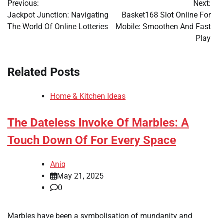
Previous:
Next:
navigation
Jackpot Junction: Navigating
Basket168 Slot Online For
The World Of Online Lotteries
Mobile: Smoothen And Fast
Play
Related Posts
Home & Kitchen Ideas
The Dateless Invoke Of Marbles: A
Touch Down Of For Every Space
Aniq
May 21, 2025
0
Marbles have been a symbolisation of mundanity and