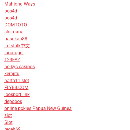
Mahjong Ways
pos4d
pos4d
DOMTOTO
slot dana
pasukan88
Letstalk中文
lunatogel
123FAZ
no kyc casinos
kerajitu
harta11 slot
FLY88.COM
ibosport link
depobos
online pokies Papua New Guinea
slot
Slot
receh69