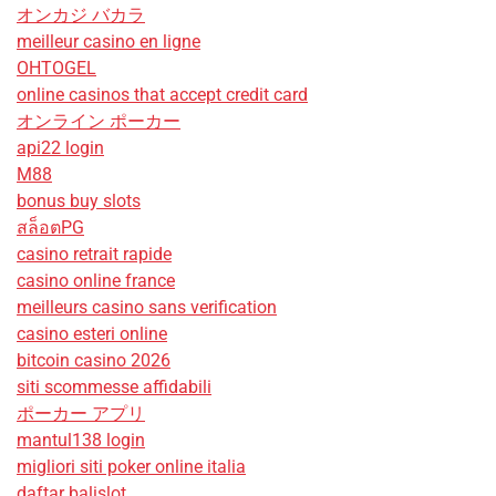
オンカジ バカラ
meilleur casino en ligne
OHTOGEL
online casinos that accept credit card
オンライン ポーカー
api22 login
M88
bonus buy slots
สล็อตPG
casino retrait rapide
casino online france
meilleurs casino sans verification
casino esteri online
bitcoin casino 2026
siti scommesse affidabili
ポーカー アプリ
mantul138 login
migliori siti poker online italia
daftar balislot