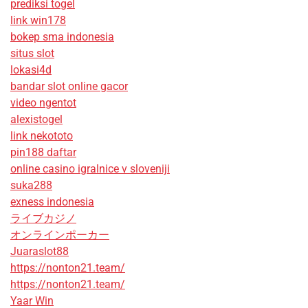
prediksi togel
link win178
bokep sma indonesia
situs slot
lokasi4d
bandar slot online gacor
video ngentot
alexistogel
link nekototo
pin188 daftar
online casino igralnice v sloveniji
suka288
exness indonesia
ライブカジノ
オンラインポーカー
Juaraslot88
https://nonton21.team/
https://nonton21.team/
Yaar Win