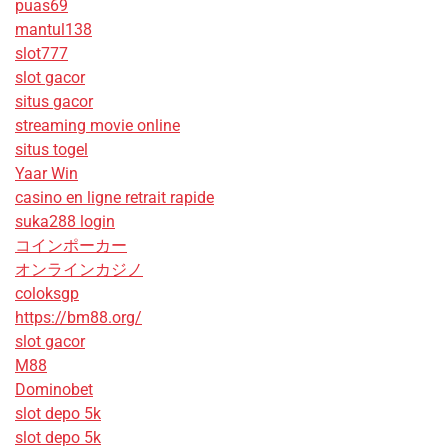
puas69
mantul138
slot777
slot gacor
situs gacor
streaming movie online
situs togel
Yaar Win
casino en ligne retrait rapide
suka288 login
コインポーカー
オンラインカジノ
coloksgp
https://bm88.org/
slot gacor
M88
Dominobet
slot depo 5k
slot depo 5k