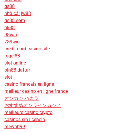
qs88
nhà cái jw88
qs88.com
nk88
98win
789win
credit card casino site
togel88
slot online
pin88 daftar
slot
casino francais en ligne
meilleur casino en ligne france
オンカジ バカラ
おすすめオンラインカジノ
meilleurs casino crypto
casinos sin licencia
mewah99