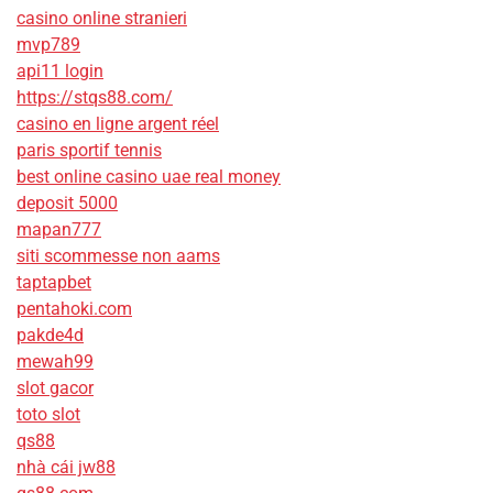
casino online stranieri
mvp789
api11 login
https://stqs88.com/
casino en ligne argent réel
paris sportif tennis
best online casino uae real money
deposit 5000
mapan777
siti scommesse non aams
taptapbet
pentahoki.com
pakde4d
mewah99
slot gacor
toto slot
qs88
nhà cái jw88