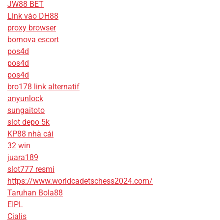
JW88 BET
Link vào DH88
proxy browser
bornova escort
pos4d
pos4d
pos4d
bro178 link alternatif
anyunlock
sungaitoto
slot depo 5k
KP88 nhà cái
32 win
juara189
slot777 resmi
https://www.worldcadetschess2024.com/
Taruhan Bola88
EIPL
Cialis