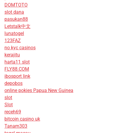
DOMTOTO
slot dana
pasukan88
Letstalk中文
lunatogel
123FAZ
no kyc casinos
kerajitu
harta11 slot
FLY88.COM
ibosport link
depobos
online pokies Papua New Guinea
slot
Slot
receh69
bitcoin casino uk
Tanam303