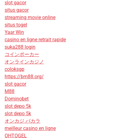
slot gacor
situs gacor
streaming movie online
situs togel
Yaar Win
casino en ligne retrait rapide
suka288 login
コインポーカー
オンラインカジノ
coloksgp
https://bm88.org/
slot gacor
M88
Dominobet
slot depo 5k
slot depo 5k
オンカジ バカラ
meilleur casino en ligne
OHTOGEL