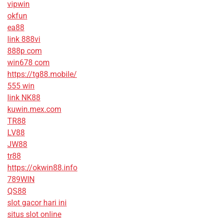
vipwin
okfun
ea88
link 888vi
888p com
win678 com
https://tg88.mobile/
555 win
link NK88
kuwin.mex.com
TR88
LV88
JW88
tr88
https://okwin88.info
789WIN
QS88
slot gacor hari ini
situs slot online