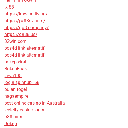
liên minh okwin
lx 88
https://kuwinn.living/
https://jw88nv.com/
https://go8.company/
https://dn88.us/
32win com
pos4d link alternatif
pos4d link alternatif
bokep viral
BokepEnak
jawa138
login spinhub168
bulan togel
nagaempire
best online casino in Australia
jeetcity casino login
tr88.com
Bokep