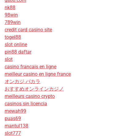
qs88.com
nk88
98win
789win
credit card casino site
togel88
slot online
pin88 daftar
slot
casino francais en ligne
meilleur casino en ligne france
オンカジ バカラ
おすすめオンラインカジノ
meilleurs casino crypto
casinos sin licencia
mewah99
puas69
mantul138
slot777