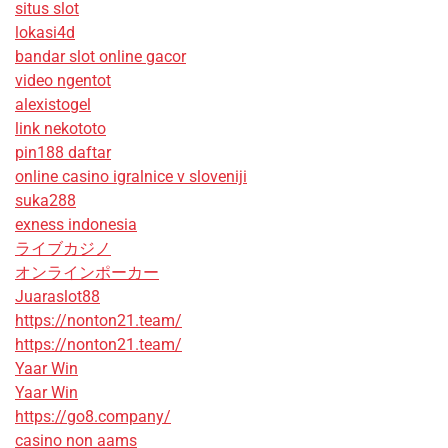
situs slot
lokasi4d
bandar slot online gacor
video ngentot
alexistogel
link nekototo
pin188 daftar
online casino igralnice v sloveniji
suka288
exness indonesia
ライブカジノ
オンラインポーカー
Juaraslot88
https://nonton21.team/
https://nonton21.team/
Yaar Win
Yaar Win
https://go8.company/
casino non aams