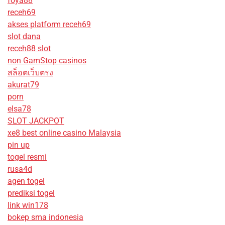
foya88
receh69
akses platform receh69
slot dana
receh88 slot
non GamStop casinos
สล็อตเว็บตรง
akurat79
porn
elsa78
SLOT JACKPOT
xe8 best online casino Malaysia
pin up
togel resmi
rusa4d
agen togel
prediksi togel
link win178
bokep sma indonesia