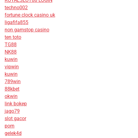
ROYALSLOT88 LOGIN
techno002
fortune clock casino uk
ligafifa855
non gamstop casino
ten toto
TG88
NK88
kuwin
vipwin
kuwin
789win
88kbet
okwin
link bokep
jago79
slot gacor
porn
gelek4d