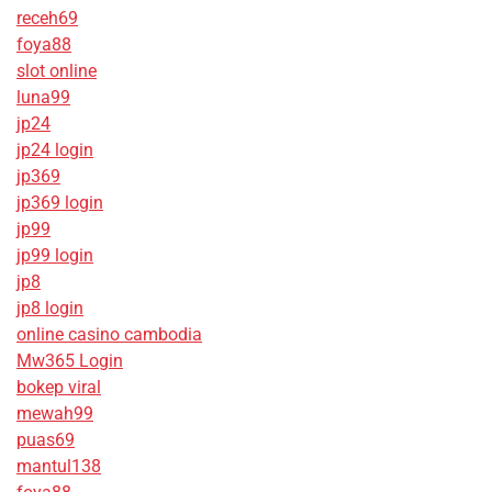
receh69
foya88
slot online
luna99
jp24
jp24 login
jp369
jp369 login
jp99
jp99 login
jp8
jp8 login
online casino cambodia
Mw365 Login
bokep viral
mewah99
puas69
mantul138