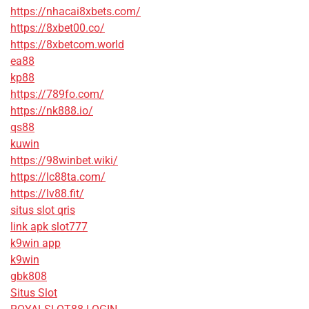
https://nhacai8xbets.com/
https://8xbet00.co/
https://8xbetcom.world
ea88
kp88
https://789fo.com/
https://nk888.io/
qs88
kuwin
https://98winbet.wiki/
https://lc88ta.com/
https://lv88.fit/
situs slot qris
link apk slot777
k9win app
k9win
gbk808
Situs Slot