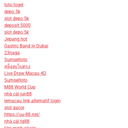
toto togel
depo 5k
slot depo 5k
deposit 5000
slot depo 5k
Jepang hot
Gastric Band in Dubai
23naga
Sumseltoto
สล็อตเว็บตรง
Live Draw Macau 4D
Sumseltoto
M88 World Cup
nhà cái jun88
lemacau link alternatif login
slot gacor
https://uu-88.net/
nhà cái tg88