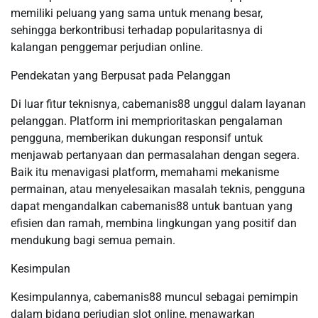
memiliki peluang yang sama untuk menang besar,
sehingga berkontribusi terhadap popularitasnya di
kalangan penggemar perjudian online.
Pendekatan yang Berpusat pada Pelanggan
Di luar fitur teknisnya, cabemanis88 unggul dalam layanan
pelanggan. Platform ini memprioritaskan pengalaman
pengguna, memberikan dukungan responsif untuk
menjawab pertanyaan dan permasalahan dengan segera.
Baik itu menavigasi platform, memahami mekanisme
permainan, atau menyelesaikan masalah teknis, pengguna
dapat mengandalkan cabemanis88 untuk bantuan yang
efisien dan ramah, membina lingkungan yang positif dan
mendukung bagi semua pemain.
Kesimpulan
Kesimpulannya, cabemanis88 muncul sebagai pemimpin
dalam bidang perjudian slot online, menawarkan