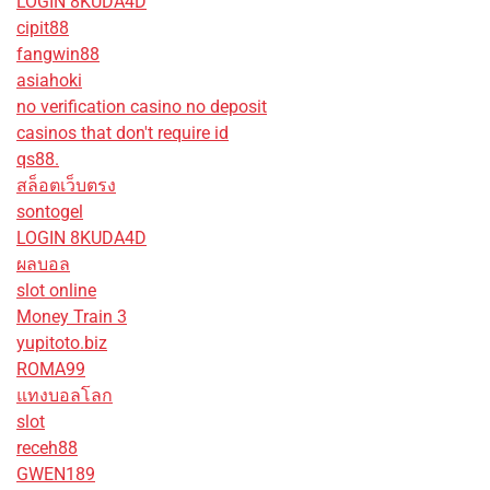
LOGIN 8KUDA4D
cipit88
fangwin88
asiahoki
no verification casino no deposit
casinos that don't require id
qs88.
สล็อตเว็บตรง
sontogel
LOGIN 8KUDA4D
ผลบอล
slot online
Money Train 3
yupitoto.biz
ROMA99
แทงบอลโลก
slot
receh88
GWEN189