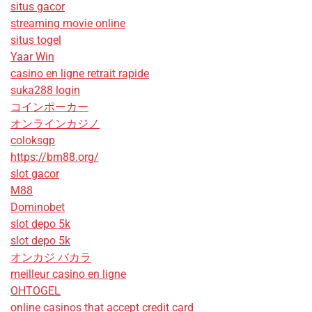
situs gacor
streaming movie online
situs togel
Yaar Win
casino en ligne retrait rapide
suka288 login
コインポーカー
オンラインカジノ
coloksgp
https://bm88.org/
slot gacor
M88
Dominobet
slot depo 5k
slot depo 5k
オンカジ バカラ
meilleur casino en ligne
OHTOGEL
online casinos that accept credit card