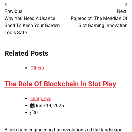
Post
Previous:
Next:
navigation
Why You Need A Usance
Pajeroslot: The Meridian Of
Shed To Keep Your Garden
Slot Gaming Innovation
Tools Safe
Related Posts
Others
The Role Of Blockchain In Slot Play
sharp_eye
June 14, 2025
0
Blockchain engineering has revolutionized the landscape