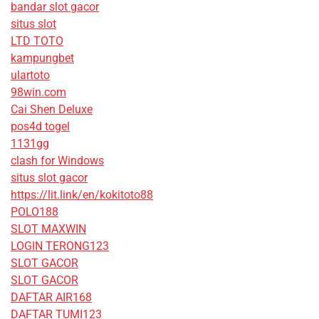
bandar slot gacor
situs slot
LTD TOTO
kampungbet
ulartoto
98win.com
Cai Shen Deluxe
pos4d togel
1131gg
clash for Windows
situs slot gacor
https://lit.link/en/kokitoto88
POLO188
SLOT MAXWIN
LOGIN TERONG123
SLOT GACOR
SLOT GACOR
DAFTAR AIR168
DAFTAR TUMI123