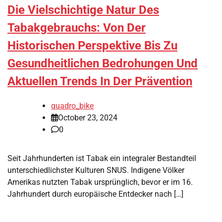
Die Vielschichtige Natur Des
Tabakgebrauchs: Von Der
Historischen Perspektive Bis Zu
Gesundheitlichen Bedrohungen Und
Aktuellen Trends In Der Prävention
quadro_bike
October 23, 2024
0
Seit Jahrhunderten ist Tabak ein integraler Bestandteil
unterschiedlichster Kulturen SNUS. Indigene Völker
Amerikas nutzten Tabak ursprünglich, bevor er im 16.
Jahrhundert durch europäische Entdecker nach […]