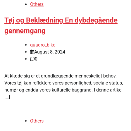
Others
Tøj og Beklædning En dybdegående
gennemgang
quadro_bike
August 8, 2024
0
At klæde sig er et grundlæggende menneskeligt behov.
Vores tøj kan reflektere vores personlighed, sociale status,
humør og endda vores kulturelle baggrund. I denne artikel
[…]
Others