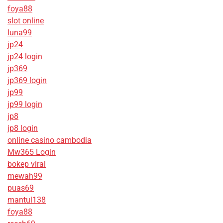
foya88
slot online
luna99
jp24
jp24 login
jp369
jp369 login
jp99
jp99 login
jp8
jp8 login
online casino cambodia
Mw365 Login
bokep viral
mewah99
puas69
mantul138
foya88