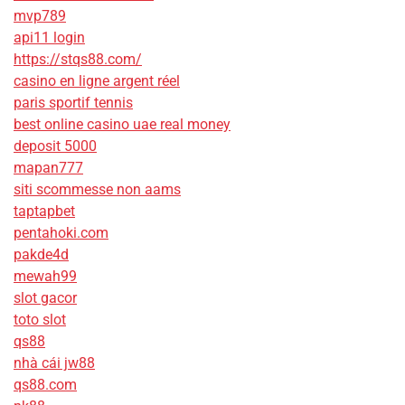
mvp789
api11 login
https://stqs88.com/
casino en ligne argent réel
paris sportif tennis
best online casino uae real money
deposit 5000
mapan777
siti scommesse non aams
taptapbet
pentahoki.com
pakde4d
mewah99
slot gacor
toto slot
qs88
nhà cái jw88
qs88.com