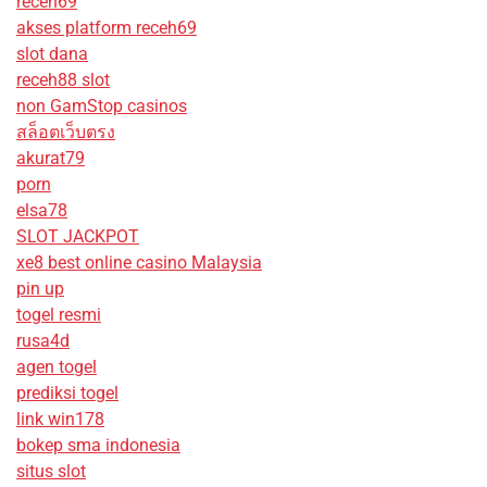
receh69
akses platform receh69
slot dana
receh88 slot
non GamStop casinos
สล็อตเว็บตรง
akurat79
porn
elsa78
SLOT JACKPOT
xe8 best online casino Malaysia
pin up
togel resmi
rusa4d
agen togel
prediksi togel
link win178
bokep sma indonesia
situs slot