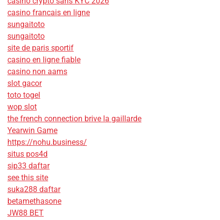
casino crypto sans KYC 2026
casino francais en ligne
sungaitoto
sungaitoto
site de paris sportif
casino en ligne fiable
casino non aams
slot gacor
toto togel
wop slot
the french connection brive la gaillarde
Yearwin Game
https://nohu.business/
situs pos4d
sip33 daftar
see this site
suka288 daftar
betamethasone
JW88 BET