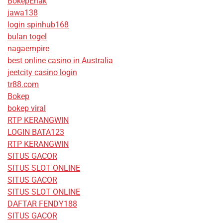
BokepEnak
jawa138
login spinhub168
bulan togel
nagaempire
best online casino in Australia
jeetcity casino login
tr88.com
Bokep
bokep viral
RTP KERANGWIN
LOGIN BATA123
RTP KERANGWIN
SITUS GACOR
SITUS SLOT ONLINE
SITUS GACOR
SITUS SLOT ONLINE
DAFTAR FENDY188
SITUS GACOR