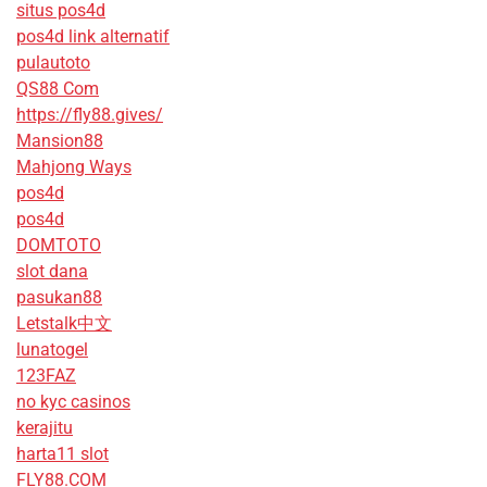
situs pos4d
pos4d link alternatif
pulautoto
QS88 Com
https://fly88.gives/
Mansion88
Mahjong Ways
pos4d
pos4d
DOMTOTO
slot dana
pasukan88
Letstalk中文
lunatogel
123FAZ
no kyc casinos
kerajitu
harta11 slot
FLY88.COM