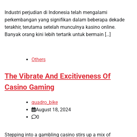
Industri perjudian di Indonesia telah mengalami
perkembangan yang signifikan dalam beberapa dekade
terakhir, terutama setelah munculnya kasino online.
Banyak orang kini lebih tertarik untuk bermain […]
Others
The Vibrate And Excitiveness Of
Casino Gaming
quadro_bike
August 18, 2024
0
Stepping into a gambling casino stirs up a mix of