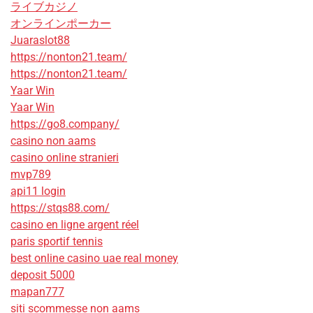
ライブカジノ
オンラインポーカー
Juaraslot88
https://nonton21.team/
https://nonton21.team/
Yaar Win
Yaar Win
https://go8.company/
casino non aams
casino online stranieri
mvp789
api11 login
https://stqs88.com/
casino en ligne argent réel
paris sportif tennis
best online casino uae real money
deposit 5000
mapan777
siti scommesse non aams