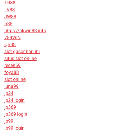
TR88
LV88
JW88
tr88
https://okwin88.info
789WIN
QS88
slot gacor hari ini
situs slot online
receh69
foya88
slot online
luna99
jp24
jp24 login
jp369
jp369 login
jp99
jp99 login