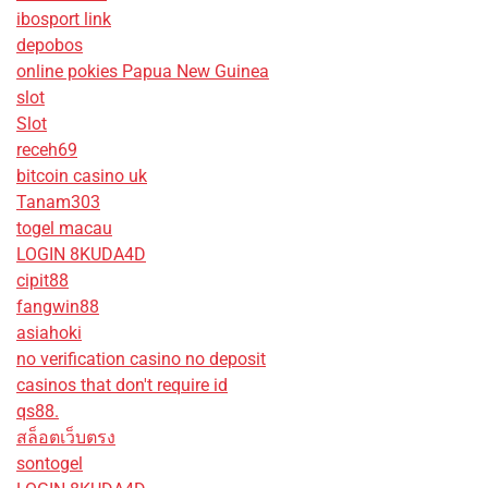
ibosport link
depobos
online pokies Papua New Guinea
slot
Slot
receh69
bitcoin casino uk
Tanam303
togel macau
LOGIN 8KUDA4D
cipit88
fangwin88
asiahoki
no verification casino no deposit
casinos that don't require id
qs88.
สล็อตเว็บตรง
sontogel