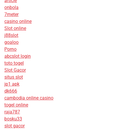
article
onbola
7meter
casino online
Slot online
j88slot
goaloo
Porno
abcslot login
toto togel
Slot Gacor
situs slot
jp1 apk
dk666
cambodia online casino
togel online
raja787
bosku33
slot gacor