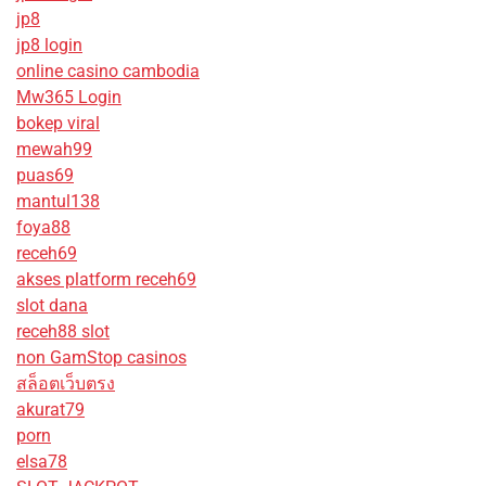
jp8
jp8 login
online casino cambodia
Mw365 Login
bokep viral
mewah99
puas69
mantul138
foya88
receh69
akses platform receh69
slot dana
receh88 slot
non GamStop casinos
สล็อตเว็บตรง
akurat79
porn
elsa78