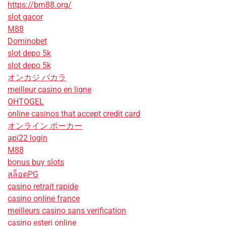
https://bm88.org/
slot gacor
M88
Dominobet
slot depo 5k
slot depo 5k
オンカジ バカラ
meilleur casino en ligne
OHTOGEL
online casinos that accept credit card
オンライン ポーカー
api22 login
M88
bonus buy slots
สล็อตPG
casino retrait rapide
casino online france
meilleurs casino sans verification
casino esteri online