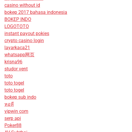
casino without id
bokep 2017 bahasa indonesia
BOKEP INDO
LOGOTOTO
instant payout pokies
crypto casino login
layarkaca21
whatsapp网页
krisna96
studor vent
toto
toto togel
toto togel
bokep sub indo
หอหี
vipwin com
serp api
Poker88