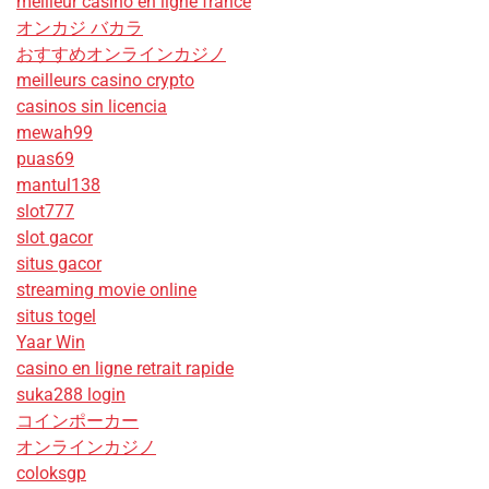
meilleur casino en ligne france
オンカジ バカラ
おすすめオンラインカジノ
meilleurs casino crypto
casinos sin licencia
mewah99
puas69
mantul138
slot777
slot gacor
situs gacor
streaming movie online
situs togel
Yaar Win
casino en ligne retrait rapide
suka288 login
コインポーカー
オンラインカジノ
coloksgp