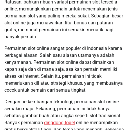
Ratusan, bahkan ribuan variasi permainan slot tersedia
online, memungkinkan pemain untuk menemukan jenis
permainan slot yang paling mereka sukai. Sebagian besar
slot online juga menawarkan fitur bonus dan putaran
gratis, membuat permainan ini semakin menarik bagi
banyak pemain.
Permainan slot online sangat populer di Indonesia karena
berbagai alasan. Salah satu alasan utamanya adalah
kenyamanan. Permainan slot online dapat dimainkan
kapan saja dan di mana saja, asalkan pemain memiliki
akses ke internet. Selain itu, permainan ini tidak
memerlukan skill atau strategi khusus, yang membuatnya
cocok untuk pemain dari semua tingkat.
Dengan perkembangan teknologi, permainan slot online
semakin maju. Sekarang, permainan ini tidak hanya
sebatas gambar buah atau angka seperti slot tradisional.
Banyak permainan
dingdong togel
online menampilkan
grafis berkualitas tinggi dan tema yang menarik. Beberapa