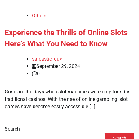
Others
Experience the Thrills of Online Slots
Here’s What You Need to Know
sarcastic_guy
September 29, 2024
0
Gone are the days when slot machines were only found in
traditional casinos. With the rise of online gambling, slot
games have become easily accessible […]
Search
Search