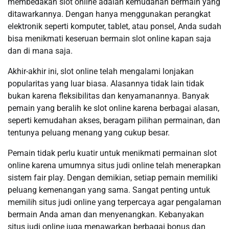
membedakan slot online adalah kemudahan bermain yang
ditawarkannya. Dengan hanya menggunakan perangkat
elektronik seperti komputer, tablet, atau ponsel, Anda sudah
bisa menikmati keseruan bermain slot online kapan saja
dan di mana saja.
Akhir-akhir ini, slot online telah mengalami lonjakan
popularitas yang luar biasa. Alasannya tidak lain tidak
bukan karena fleksibilitas dan kenyamanannya. Banyak
pemain yang beralih ke slot online karena berbagai alasan,
seperti kemudahan akses, beragam pilihan permainan, dan
tentunya peluang menang yang cukup besar.
Pemain tidak perlu kuatir untuk menikmati permainan slot
online karena umumnya situs judi online telah menerapkan
sistem fair play. Dengan demikian, setiap pemain memiliki
peluang kemenangan yang sama. Sangat penting untuk
memilih situs judi online yang terpercaya agar pengalaman
bermain Anda aman dan menyenangkan. Kebanyakan
situs judi online juga menawarkan berbagai bonus dan