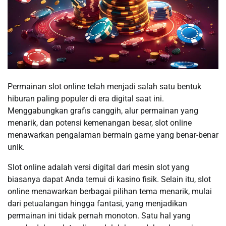
Permainan slot online telah menjadi salah satu bentuk
hiburan paling populer di era digital saat ini.
Menggabungkan grafis canggih, alur permainan yang
menarik, dan potensi kemenangan besar, slot online
menawarkan pengalaman bermain game yang benar-benar
unik.
Slot online adalah versi digital dari mesin slot yang
biasanya dapat Anda temui di kasino fisik. Selain itu, slot
online menawarkan berbagai pilihan tema menarik, mulai
dari petualangan hingga fantasi, yang menjadikan
permainan ini tidak pernah monoton. Satu hal yang