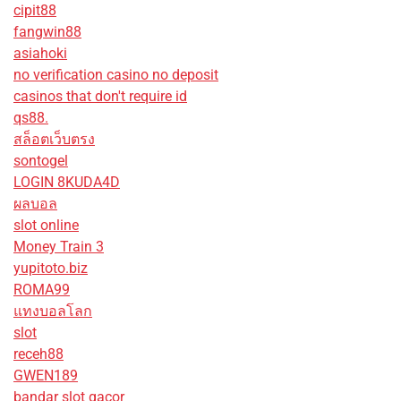
cipit88
fangwin88
asiahoki
no verification casino no deposit
casinos that don't require id
qs88.
สล็อตเว็บตรง
sontogel
LOGIN 8KUDA4D
ผลบอล
slot online
Money Train 3
yupitoto.biz
ROMA99
แทงบอลโลก
slot
receh88
GWEN189
bandar slot gacor