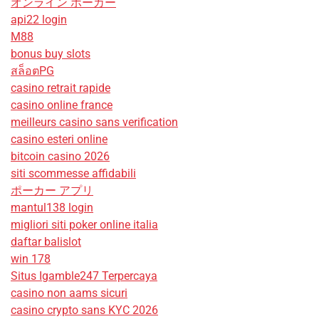
オンライン ポーカー
api22 login
M88
bonus buy slots
สล็อตPG
casino retrait rapide
casino online france
meilleurs casino sans verification
casino esteri online
bitcoin casino 2026
siti scommesse affidabili
ポーカー アプリ
mantul138 login
migliori siti poker online italia
daftar balislot
win 178
Situs Igamble247 Terpercaya
casino non aams sicuri
casino crypto sans KYC 2026