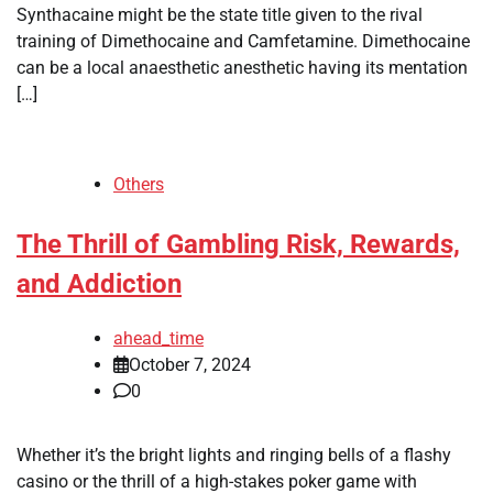
Synthacaine might be the state title given to the rival
training of Dimethocaine and Camfetamine. Dimethocaine
can be a local anaesthetic anesthetic having its mentation
[…]
Others
The Thrill of Gambling Risk, Rewards,
and Addiction
ahead_time
October 7, 2024
0
Whether it’s the bright lights and ringing bells of a flashy
casino or the thrill of a high-stakes poker game with