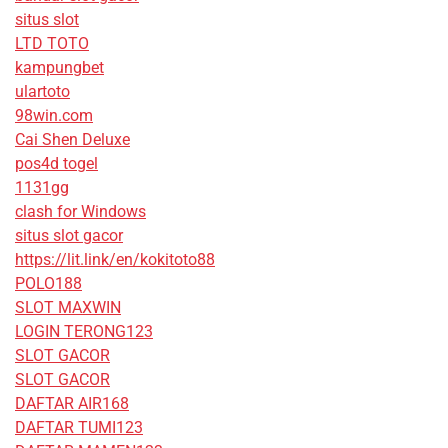
situs slot
LTD TOTO
kampungbet
ulartoto
98win.com
Cai Shen Deluxe
pos4d togel
1131gg
clash for Windows
situs slot gacor
https://lit.link/en/kokitoto88
POLO188
SLOT MAXWIN
LOGIN TERONG123
SLOT GACOR
SLOT GACOR
DAFTAR AIR168
DAFTAR TUMI123