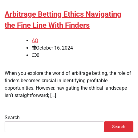
Arbitrage Betting Ethics Navigating
the Fine Line With Finders
AQ
October 16, 2024
0
When you explore the world of arbitrage betting, the role of
finders becomes crucial in identifying profitable
opportunities. However, navigating the ethical landscape
isn’t straightforward; […]
Search
Search