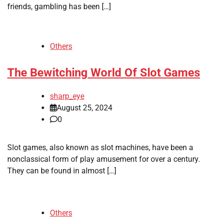
friends, gambling has been […]
Others
The Bewitching World Of Slot Games
sharp_eye
August 25, 2024
0
Slot games, also known as slot machines, have been a
nonclassical form of play amusement for over a century.
They can be found in almost […]
Others