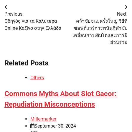
Post
Previous:
Next:
navigation
Οδηγός για τα Καλύτερα
คว้าชัยชนะครั้งใหญ่ วิธีที่
Online Καζίνο στην Ελλάδα
ซอฟต์แวร์การพนันกีฬาขับ
เคลื่อนการเติบโตและการมี
ส่วนร่วม
Related Posts
Others
Commons Myths About Slot Gacor:
Repudiation Misconceptions
Millermarker
September 30, 2024