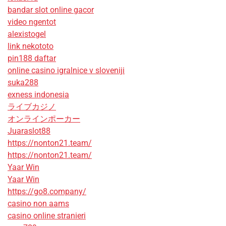
bandar slot online gacor
video ngentot
alexistogel
link nekototo
pin188 daftar
online casino igralnice v sloveniji
suka288
exness indonesia
ライブカジノ
オンラインポーカー
Juaraslot88
https://nonton21.team/
https://nonton21.team/
Yaar Win
Yaar Win
https://go8.company/
casino non aams
casino online stranieri