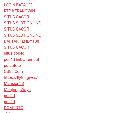
LOGIN BATA123
RTP KERANGWIN
SITUS GACOR
SITUS SLOT ONLINE
SITUS GACOR
SITUS SLOT ONLINE
DAFTAR FENDY188
SITUS GACOR
situs pos4d
pos4d link alternatif
pulautoto
QS88 Com
https://fly88.gives/
Mansion88
Mahjong Ways
pos4d
pos4d
DOMTOTO