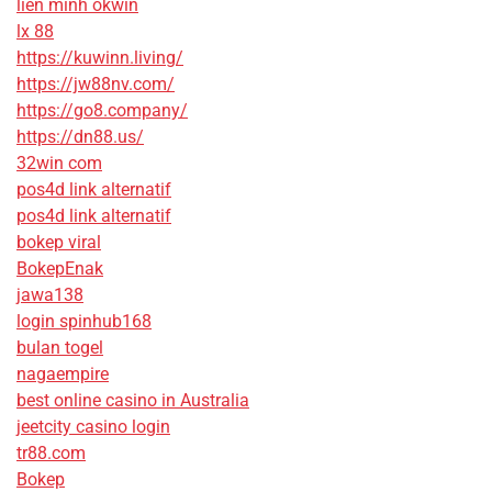
liên minh okwin
lx 88
https://kuwinn.living/
https://jw88nv.com/
https://go8.company/
https://dn88.us/
32win com
pos4d link alternatif
pos4d link alternatif
bokep viral
BokepEnak
jawa138
login spinhub168
bulan togel
nagaempire
best online casino in Australia
jeetcity casino login
tr88.com
Bokep