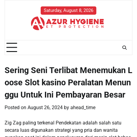
Skip
to
Saturday, August 8, 2026
content
Sering Seni Terlibat Menemukan L
oose Slot kasino Peralatan Menun
ggu Untuk Ini Pembayaran Besar
Posted on
August 26, 2024
by
ahead_time
Zig Zag paling terkenal Pendekatan adalah salah satu
secara luas digunakan strategi yang pria dan wanita