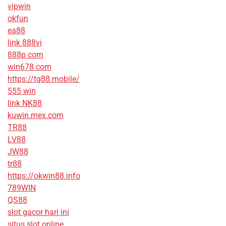
vipwin
okfun
ea88
link 888vi
888p com
win678 com
https://tg88.mobile/
555 win
link NK88
kuwin.mex.com
TR88
LV88
JW88
tr88
https://okwin88.info
789WIN
QS88
slot gacor hari ini
situs slot online