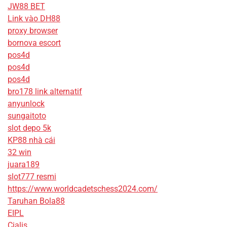
JW88 BET
Link vào DH88
proxy browser
bornova escort
pos4d
pos4d
pos4d
bro178 link alternatif
anyunlock
sungaitoto
slot depo 5k
KP88 nhà cái
32 win
juara189
slot777 resmi
https://www.worldcadetschess2024.com/
Taruhan Bola88
EIPL
Cialis