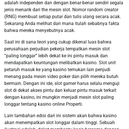
adalah independen dan dengan benar-benar sendiri segala
jenis menarik dari the mesin slot. Nomor random creator
(RNG) membuat setiap putar dan tulis ulang secara acak.
Sekarang Anda melihat dari mana itulah sebabnya fakta
bahwa mereka menyebutnya acak.
Saat ini di sana teori yang cukup dikenal luas bahwa
perusahaan perjudian pekerja tempatkan mesin slot
“paling longgar” lebih dekat ke ini pintu masuk dan
mendapatkan keuntungan melibatkan kasino. Slot unit
petaruh masuk ke yang kasino temukan lain penjudi
menang pada mesin video poker dan pilih mereka butuh
bermain. Dengan ini ide, slot gamer harus selalu menguji
slot di dekat akses pintu dan keluar pintu masuk terkait
dengan kasino, ini mungkin menjadi mesin slot paling
longgar tentang kasino online Properti.
Lain tambahan edisi dari ini sistem akan bahwa kasino
akan menempatkan slot longgar dalam tinggi. Sebuah