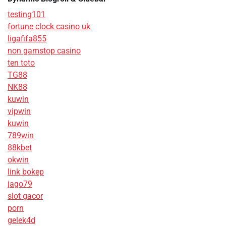
testing101
fortune clock casino uk
ligafifa855
non gamstop casino
ten toto
TG88
NK88
kuwin
vipwin
kuwin
789win
88kbet
okwin
link bokep
jago79
slot gacor
porn
gelek4d