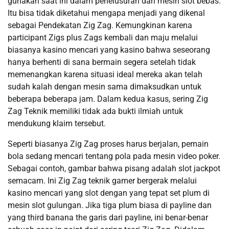
gunakan saat ini dalam penelusuran dari mesin slot bebas.
Itu bisa tidak diketahui mengapa menjadi yang dikenal
sebagai Pendekatan Zig Zag. Kemungkinan karena
participant Zigs plus Zags kembali dan maju melalui
biasanya kasino mencari yang kasino bahwa seseorang
hanya berhenti di sana bermain segera setelah tidak
memenangkan karena situasi ideal mereka akan telah
sudah kalah dengan mesin sama dimaksudkan untuk
beberapa beberapa jam. Dalam kedua kasus, sering Zig
Zag Teknik memiliki tidak ada bukti ilmiah untuk
mendukung klaim tersebut.
Seperti biasanya Zig Zag proses harus berjalan, pemain
bola sedang mencari tentang pola pada mesin video poker.
Sebagai contoh, gambar bahwa pisang adalah slot jackpot
semacam. Ini Zig Zag teknik gamer bergerak melalui
kasino mencari yang slot dengan yang tepat set plum di
mesin slot gulungan. Jika tiga plum biasa di payline dan
yang third banana the garis dari payline, ini benar-benar