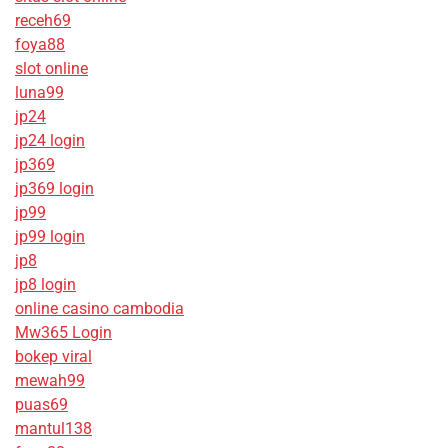
receh69
foya88
slot online
luna99
jp24
jp24 login
jp369
jp369 login
jp99
jp99 login
jp8
jp8 login
online casino cambodia
Mw365 Login
bokep viral
mewah99
puas69
mantul138