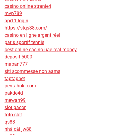
casino online stranieri
mvp789
api11 login
https://stqs88.com/
casino en ligne argent réel
paris sportif tennis
best online casino uae real money
deposit 5000
mapan777
siti scommesse non aams
taptapbet
pentahoki.com
pakde4d
mewah99
slot gacor
toto slot
qs88
nhà cái jw88