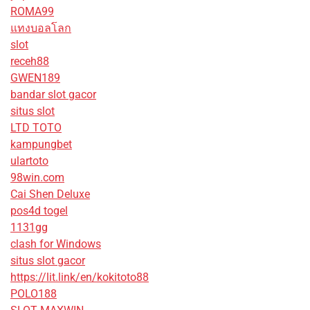
ROMA99
แทงบอลโลก
slot
receh88
GWEN189
bandar slot gacor
situs slot
LTD TOTO
kampungbet
ulartoto
98win.com
Cai Shen Deluxe
pos4d togel
1131gg
clash for Windows
situs slot gacor
https://lit.link/en/kokitoto88
POLO188