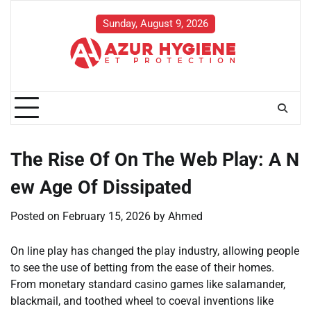
Skip
to
Sunday, August 9, 2026
content
The Rise Of On The Web Play: A N
ew Age Of Dissipated
Posted on
February 15, 2026
by
Ahmed
On line play has changed the play industry, allowing people
to see the use of betting from the ease of their homes.
From monetary standard casino games like salamander,
blackmail, and toothed wheel to coeval inventions like