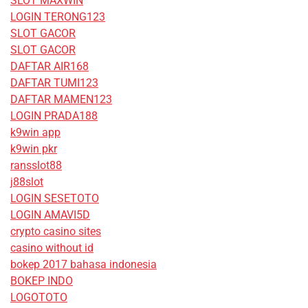
SLOT MAXWIN
LOGIN TERONG123
SLOT GACOR
SLOT GACOR
DAFTAR AIR168
DAFTAR TUMI123
DAFTAR MAMEN123
LOGIN PRADA188
k9win app
k9win pkr
ransslot88
j88slot
LOGIN SESETOTO
LOGIN AMAVI5D
crypto casino sites
casino without id
bokep 2017 bahasa indonesia
BOKEP INDO
LOGOTOTO