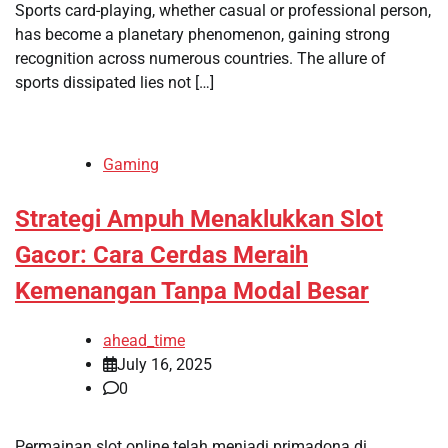
Sports card-playing, whether casual or professional person,
has become a planetary phenomenon, gaining strong
recognition across numerous countries. The allure of
sports dissipated lies not […]
Gaming
Strategi Ampuh Menaklukkan Slot
Gacor: Cara Cerdas Meraih
Kemenangan Tanpa Modal Besar
ahead_time
July 16, 2025
0
Permainan slot online telah menjadi primadona di