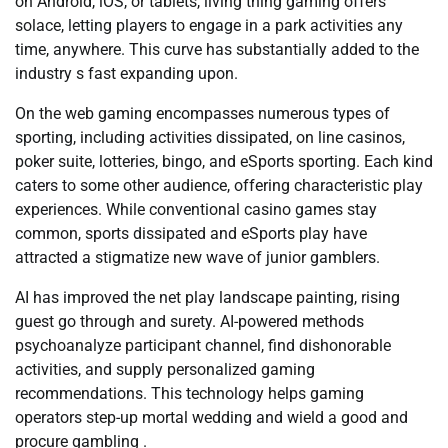
on Android, iOS, or tablets, living thing gaming offers
solace, letting players to engage in a park activities any
time, anywhere. This curve has substantially added to the
industry s fast expanding upon.
On the web gaming encompasses numerous types of
sporting, including activities dissipated, on line casinos,
poker suite, lotteries, bingo, and eSports sporting. Each kind
caters to some other audience, offering characteristic play
experiences. While conventional casino games stay
common, sports dissipated and eSports play have
attracted a stigmatize new wave of junior gamblers.
AI has improved the net play landscape painting, rising
guest go through and surety. AI-powered methods
psychoanalyze participant channel, find dishonorable
activities, and supply personalized gaming
recommendations. This technology helps gaming
operators step-up mortal wedding and wield a good and
procure gambling .