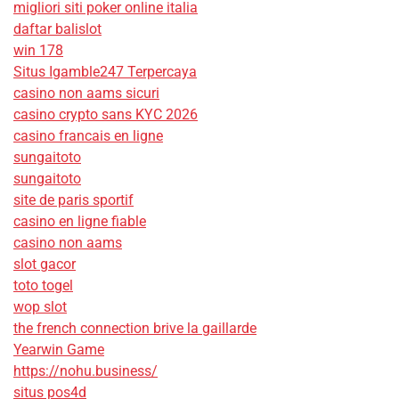
migliori siti poker online italia
daftar balislot
win 178
Situs Igamble247 Terpercaya
casino non aams sicuri
casino crypto sans KYC 2026
casino francais en ligne
sungaitoto
sungaitoto
site de paris sportif
casino en ligne fiable
casino non aams
slot gacor
toto togel
wop slot
the french connection brive la gaillarde
Yearwin Game
https://nohu.business/
situs pos4d