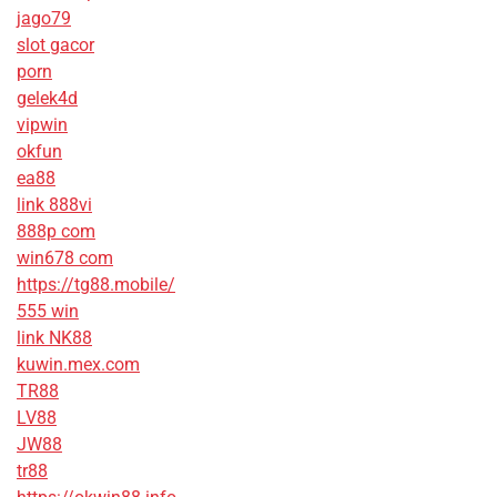
jago79
slot gacor
porn
gelek4d
vipwin
okfun
ea88
link 888vi
888p com
win678 com
https://tg88.mobile/
555 win
link NK88
kuwin.mex.com
TR88
LV88
JW88
tr88