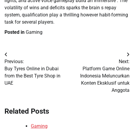
lights, and active voice gameplay build an immersive . The
volatility of wins and deficits sparks the brain s repay
system, qualification play a thrilling however habit-forming
task for several players.
Posted in
Gaming
Post
Previous:
Next:
navigation
Buy Tyres Online in Dubai
Platform Game Online
from the Best Tyre Shop in
Indonesia Meluncurkan
UAE
Konten Eksklusif untuk
Anggota
Related Posts
Gaming