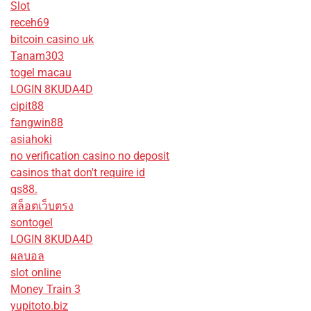
Slot
receh69
bitcoin casino uk
Tanam303
togel macau
LOGIN 8KUDA4D
cipit88
fangwin88
asiahoki
no verification casino no deposit
casinos that don't require id
qs88.
สล็อตเว็บตรง
sontogel
LOGIN 8KUDA4D
ผลบอล
slot online
Money Train 3
yupitoto.biz