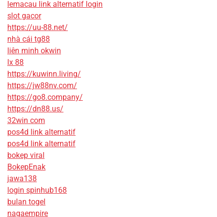
lemacau link alternatif login
slot gacor
https://uu-88.net/
nhà cái tg88
liên minh okwin
lx 88
https://kuwinn.living/
https://jw88nv.com/
https://go8.company/
https://dn88.us/
32win com
pos4d link alternatif
pos4d link alternatif
bokep viral
BokepEnak
jawa138
login spinhub168
bulan togel
nagaempire