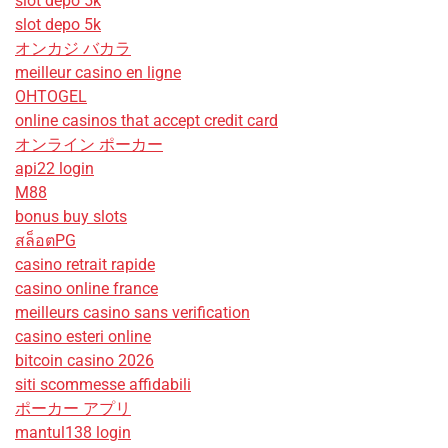
slot depo 5k
slot depo 5k
オンカジ バカラ
meilleur casino en ligne
OHTOGEL
online casinos that accept credit card
オンライン ポーカー
api22 login
M88
bonus buy slots
สล็อตPG
casino retrait rapide
casino online france
meilleurs casino sans verification
casino esteri online
bitcoin casino 2026
siti scommesse affidabili
ポーカー アプリ
mantul138 login