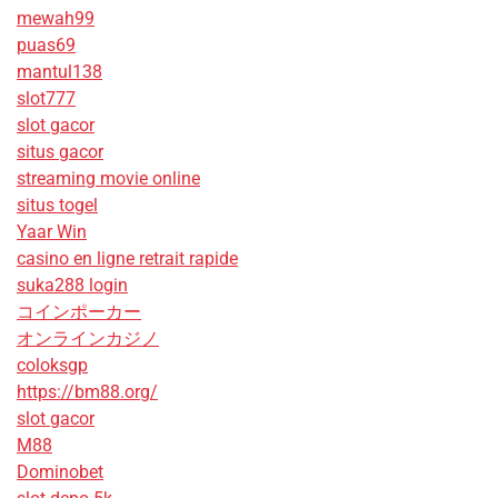
mewah99
puas69
mantul138
slot777
slot gacor
situs gacor
streaming movie online
situs togel
Yaar Win
casino en ligne retrait rapide
suka288 login
コインポーカー
オンラインカジノ
coloksgp
https://bm88.org/
slot gacor
M88
Dominobet