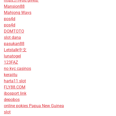
https://fly88.gives/
Mansion88
Mahjong Ways
pos4d
pos4d
DOMTOTO
slot dana
pasukan88
Letstalk中文
lunatogel
123FAZ
no kyc casinos
kerajitu
harta11 slot
FLY88.COM
ibosport link
depobos
online pokies Papua New Guinea
slot