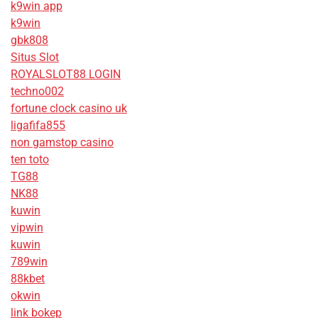
k9win app
k9win
gbk808
Situs Slot
ROYALSLOT88 LOGIN
techno002
fortune clock casino uk
ligafifa855
non gamstop casino
ten toto
TG88
NK88
kuwin
vipwin
kuwin
789win
88kbet
okwin
link bokep