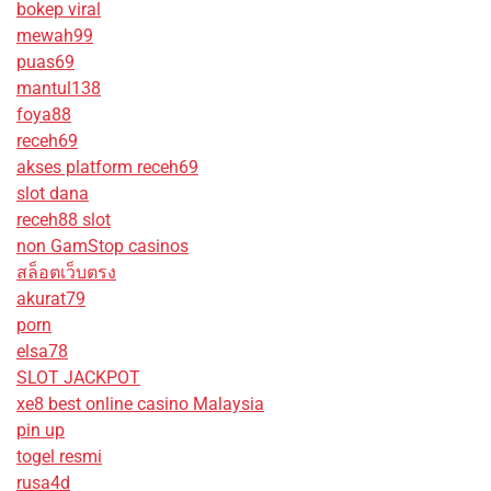
bokep viral
mewah99
puas69
mantul138
foya88
receh69
akses platform receh69
slot dana
receh88 slot
non GamStop casinos
สล็อตเว็บตรง
akurat79
porn
elsa78
SLOT JACKPOT
xe8 best online casino Malaysia
pin up
togel resmi
rusa4d